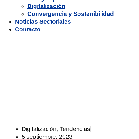
Digitalización
Convergencia y Sostenibilidad
Noticias Sectoriales
Contacto
Perspectivas de
investigación: ¿cómo
identificar soluciones
digitales asequibles de
alto impacto en los
servicios públicos?
Digitalización
,
Tendencias
5 septiembre, 2023