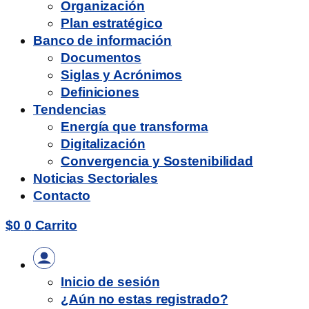
Organización
Plan estratégico
Banco de información
Documentos
Siglas y Acrónimos
Definiciones
Tendencias
Energía que transforma
Digitalización
Convergencia y Sostenibilidad
Noticias Sectoriales
Contacto
$
0
0
Carrito
Inicio de sesión
¿Aún no estas registrado?