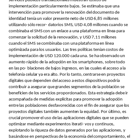
servicios públicos transaccionales muestran costos de
implementación particularmente bajos. Se estimaba que una
intervención para promover la renovación del documento de
identidad tenía un valor presente neto de USD 6,85 millones
utilizando sólo recor- datorios SMS, USD 4,08 millones cuando se
combinaba el SMS con un enlace a una plataforma en línea para
comenzar la solicitud de la renovación, y USD 7,11 millones
cuando el SMS se combinaba con una plataforma en línea
optimizada para los usuarios. Las tres políticas tenían costos de
implementación de USD 120.000 cada una. Se ha observado un
aumento rápido de la adopción en los smartphones, sobre todo
en las po- blaciones de bajos ingresos, en las cuales el acceso a la
telefonía celular ya era alto. Por lo tanto, centrarse en proyectos
digitales que dependen del acceso a estos dispositivos podría
contribuir a asegurar que grandes segmentos de la población se
beneficien de los servicios proporcionados. Esta estrategia debe ir
acompañada de medidas explícitas para promover la adopción
entre las poblaciones desfavorecidas con el fin de asegurar que los
proyectos digitales también aumenten la equidad. Por último, es
crucial promover el uso de las aplicaciones digitales que se pueden
optimizar mediante experimentos iterati- vos y continuos,
explotando la riqueza de datos generados por las aplicaciones, y
basándose en perspectivas de la economía del comportamiento, el