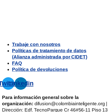
Trabaje con nosotros
Políticas de tratamiento de datos
(Alianza administrada por CIDET)
FAQ
Política de devoluciones
Twitter
Linkedin
Para información general sobre la
organización:
difusion@colombiainteligente.org |
Dirección: Edf. TecnoParque Cr 46#56-11 Piso 13