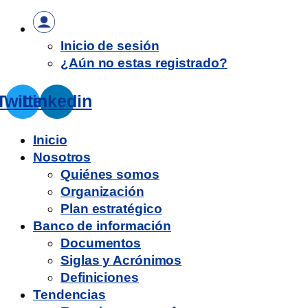
Inicio de sesión
¿Aún no estas registrado?
Twitter
Linkedin
Inicio
Nosotros
Quiénes somos
Organización
Plan estratégico
Banco de información
Documentos
Siglas y Acrónimos
Definiciones
Tendencias