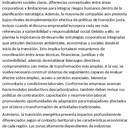
indicadores sociales claros, diferencias conceptuales entre áreas
corporativas y limitaciones para integrar riesgos humanos dentro de la
planificación estratégica. Además, la mayoría de compañías aún presenta
bajos niveles de implementación efectiva de políticas de transición justa,
incluso cuando el discurso empresarial incorpora cada vez más
referencias a sostenibilidad y responsabilidad social. Debido a ello, se
plantea la importancia de desarrollar estrategias corporativas integradas
que articulen decisiones ambientales, económicas y sociales desde el
inicio de la transición. Esto implica fortalecer mecanismos de
coordinación entre áreas técnicas, financieras, jurídicas y de
sostenibilidad, además de establecer liderazgos directivos
comprometidos con metas de transformación más amplias. A la vez, se
vuelve necesario construir sistemas de seguimiento capaces de evaluar
efectos sobre empleo, acceso a servicios esenciales, bienestar
comunitario y condiciones laborales. Conforme las empresas avanzan
hacia modelos productivos descarbonizados, también deben revisar sus
políticas de contratación, capacitación y reconversión laboral,
promoviendo oportunidades de adaptación para trabajadores afectados
por el cierre o transformación de actividades tradicionales.
Asimismo, la transición energética presenta impactos profundamente
diferenciados según el contexto territorial y las características económicas
de cada región. Las zonas altamente dependientes de industrias