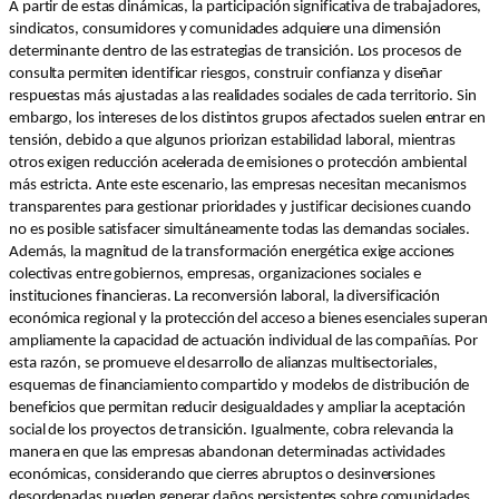
A partir de estas dinámicas, la participación significativa de trabajadores,
sindicatos, consumidores y comunidades adquiere una dimensión
determinante dentro de las estrategias de transición. Los procesos de
consulta permiten identificar riesgos, construir confianza y diseñar
respuestas más ajustadas a las realidades sociales de cada territorio. Sin
embargo, los intereses de los distintos grupos afectados suelen entrar en
tensión, debido a que algunos priorizan estabilidad laboral, mientras
otros exigen reducción acelerada de emisiones o protección ambiental
más estricta. Ante este escenario, las empresas necesitan mecanismos
transparentes para gestionar prioridades y justificar decisiones cuando
no es posible satisfacer simultáneamente todas las demandas sociales.
Además, la magnitud de la transformación energética exige acciones
colectivas entre gobiernos, empresas, organizaciones sociales e
instituciones financieras. La reconversión laboral, la diversificación
económica regional y la protección del acceso a bienes esenciales superan
ampliamente la capacidad de actuación individual de las compañías. Por
esta razón, se promueve el desarrollo de alianzas multisectoriales,
esquemas de financiamiento compartido y modelos de distribución de
beneficios que permitan reducir desigualdades y ampliar la aceptación
social de los proyectos de transición. Igualmente, cobra relevancia la
manera en que las empresas abandonan determinadas actividades
económicas, considerando que cierres abruptos o desinversiones
desordenadas pueden generar daños persistentes sobre comunidades