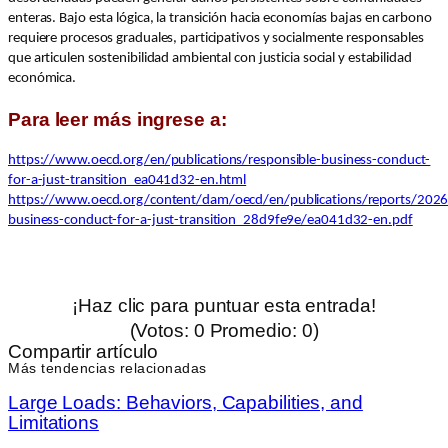
enteras. Bajo esta lógica, la transición hacia economías bajas en carbono
requiere procesos graduales, participativos y socialmente responsables
que articulen sostenibilidad ambiental con justicia social y estabilidad
económica.
Para leer más ingrese a:
https://www.oecd.org/en/publications/responsible-business-conduct-
for-a-just-transition_ea041d32-en.html
https://www.oecd.org/content/dam/oecd/en/publications/reports/2026
business-conduct-for-a-just-transition_28d9fe9e/ea041d32-en.pdf
¡Haz clic para puntuar esta entrada!
(Votos:
0
Promedio:
0
)
Compartir artículo
Más tendencias relacionadas
Large Loads: Behaviors, Capabilities, and
Limitations