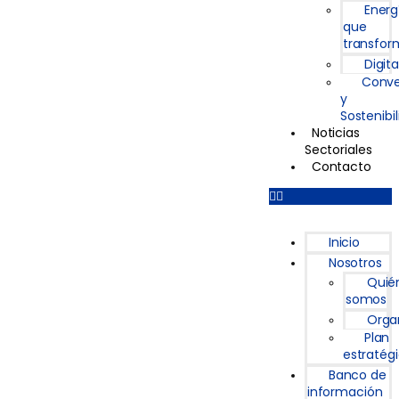
Energ
que
transfor
Digita
Conve
y
Sostenibi
Noticias
Sectoriales
Contacto
Inicio
Nosotros
Quié
somos
Orga
Plan
estratég
Banco de
información