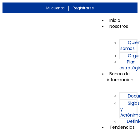
Mi cuenta
Registrarse
Inicio
Nosotros
Quié
somos
Organ
Plan
estratégi
Banco de
información
Docu
Siglas
y
Acrónim
Defin
Tendencias