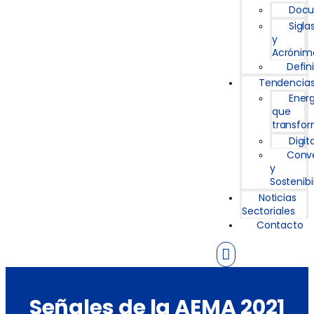
Doc
Sigla
y
Acrónim
Defin
Tendencia
Ener
que
transfo
Digit
Conv
y
Sostenibi
Noticias
Sectoriales
Contacto
Señales de la AEMA 2021