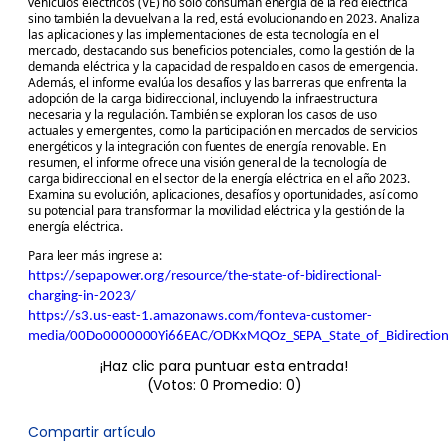
vehículos eléctricos (VE) no solo consuman energía de la red eléctrica
sino también la devuelvan a la red, está evolucionando en 2023. Analiza
las aplicaciones y las implementaciones de esta tecnología en el
mercado, destacando sus beneficios potenciales, como la gestión de la
demanda eléctrica y la capacidad de respaldo en casos de emergencia.
Además, el informe evalúa los desafíos y las barreras que enfrenta la
adopción de la carga bidireccional, incluyendo la infraestructura
necesaria y la regulación. También se exploran los casos de uso
actuales y emergentes, como la participación en mercados de servicios
energéticos y la integración con fuentes de energía renovable. En
resumen, el informe ofrece una visión general de la tecnología de
carga bidireccional en el sector de la energía eléctrica en el año 2023.
Examina su evolución, aplicaciones, desafíos y oportunidades, así como
su potencial para transformar la movilidad eléctrica y la gestión de la
energía eléctrica.
Para leer más ingrese a:
https://sepapower.org/resource/the-state-of-bidirectional-
charging-in-2023/
https://s3.us-east-1.amazonaws.com/fonteva-customer-
media/00Do0000000Yi66EAC/ODKxMQOz_SEPA_State_of_Bidirectiona
¡Haz clic para puntuar esta entrada!
(Votos:
0
Promedio:
0
)
Compartir artículo