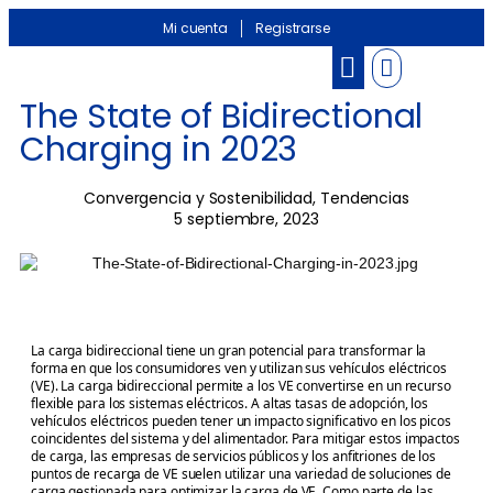
Mi cuenta
Registrarse
Banco de información
Noticias Sectoriales
The State of Bidirectional
Charging in 2023
Convergencia y Sostenibilidad
,
Tendencias
5 septiembre, 2023
La carga bidireccional tiene un gran potencial para transformar la
forma en que los consumidores ven y utilizan sus vehículos eléctricos
(VE). La carga bidireccional permite a los VE convertirse en un recurso
flexible para los sistemas eléctricos. A altas tasas de adopción, los
vehículos eléctricos pueden tener un impacto significativo en los picos
coincidentes del sistema y del alimentador. Para mitigar estos impactos
de carga, las empresas de servicios públicos y los anfitriones de los
puntos de recarga de VE suelen utilizar una variedad de soluciones de
carga gestionada para optimizar la carga de VE. Como parte de las