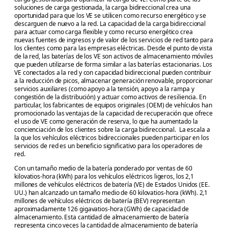
soluciones de carga gestionada, la carga bidireccional crea una
oportunidad para que los VE se utilicen como recurso energético y se
descarguen de nuevo a la red. La capacidad de la carga bidireccional
para actuar como carga flexible y como recurso energético crea
nuevas fuentes de ingresos y de valor de los servicios de red tanto para
los clientes como para las empresas eléctricas. Desde el punto de vista
de la red, las baterías de los VE son activos de almacenamiento móviles
que pueden utilizarse de forma similar a las baterías estacionarias. Los
VE conectados a la red y con capacidad bidireccional pueden contribuir
a la reducción de picos, almacenar generación renovable, proporcionar
servicios auxiliares (como apoyo a la tensión, apoyo a la rampa y
congestión de la distribución) y actuar como activos de resiliencia. En
particular, los fabricantes de equipos originales (OEM) de vehículos han
promocionado las ventajas de la capacidad de recuperación que ofrece
el uso de VE como generación de reserva, lo que ha aumentado la
concienciación de los clientes sobre la carga bidireccional. La escala a
la que los vehículos eléctricos bidireccionales pueden participar en los
servicios de red es un beneficio significativo para los operadores de
red.
Con un tamaño medio de la batería ponderado por ventas de 60
kilovatios-hora (kWh) para los vehículos eléctricos ligeros, los 2,1
millones de vehículos eléctricos de batería (VE) de Estados Unidos (EE.
UU.) han alcanzado un tamaño medio de 60 kilovatios-hora (kWh). 2,1
millones de vehículos eléctricos de batería (BEV) representan
aproximadamente 126 gigavatios-hora (GWh) de capacidad de
almacenamiento. Esta cantidad de almacenamiento de batería
representa cinco veces la cantidad de almacenamiento de batería