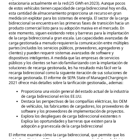
estacionaria actualmente en la red (25 GWh en 2023). Aunque pocos
de estos vehículos tienen capacidad de carga bidireccional hoy en día,
esta cantidad de almacenamiento proporciona un recurso en gran
medida sin explotar para los sistemas de energía. El sector de la carga
bidireccional se encuentra en las primeras fases de transición hacia un
producto comercial listo para su adopción masiva en el mercado. En
este momento, siguen existiendo retos y barreras para la implantación
de la carga bidireccional a gran escala. Las capacidades avanzadas de
carga gestionada a menudo requieren la comunicación entre múltiples
partes (incluidos los servicios públicos, proveedores, agregadores y
clientes) y pueden requerir sistemas avanzados de software y
dispositivos inteligentes. A medida que las empresas de servicios
públicos y los clientes se han ido familiarizando con la implantación de
soluciones de recarga gestionada, les ha resultado más fácil ver la
recarga bidireccional como la siguiente iteración de sus soluciones de
recarga gestionada. El informe de SEPA State of Managed Charging in
2021 ofrece más detalles sobre la tarificación gestionada., ademas:
Proporciona una visión general del estado actual de la industria
de carga bidireccional en los EE.UU.
Destaca las perspectivas de las compañías eléctricas, los OEM
de vehículos, los fabricantes de cargadores, los proveedores de
software y los proveedores de implementación de proyectos.
Explora los despliegues de carga bidireccional existentes n
Explica las oportunidades y barreras que existen para la
adopción a gran escala de la carga bidireccional
El informe examina cómo la carga bidireccional, que permite que los