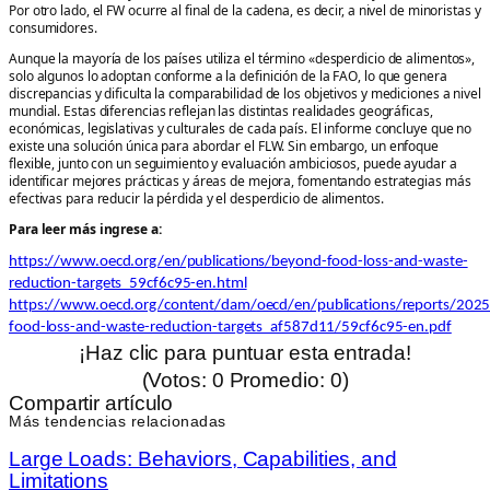
Por otro lado, el FW ocurre al final de la cadena, es decir, a nivel de minoristas y
consumidores.
Aunque la mayoría de los países utiliza el término «desperdicio de alimentos»,
solo algunos lo adoptan conforme a la definición de la FAO, lo que genera
discrepancias y dificulta la comparabilidad de los objetivos y mediciones a nivel
mundial. Estas diferencias reflejan las distintas realidades geográficas,
económicas, legislativas y culturales de cada país. El informe concluye que no
existe una solución única para abordar el FLW. Sin embargo, un enfoque
flexible, junto con un seguimiento y evaluación ambiciosos, puede ayudar a
identificar mejores prácticas y áreas de mejora, fomentando estrategias más
efectivas para reducir la pérdida y el desperdicio de alimentos.
P
ara leer más ingrese a:
https://www.oecd.org/en/publications/beyond-food-loss-and-waste-
reduction-targets_59cf6c95-en.html
https://www.oecd.org/content/dam/oecd/en/publications/reports/202
food-loss-and-waste-reduction-targets_af587d11/59cf6c95-en.pdf
¡Haz clic para puntuar esta entrada!
(Votos:
0
Promedio:
0
)
Compartir artículo
Más tendencias relacionadas
Large Loads: Behaviors, Capabilities, and
Limitations