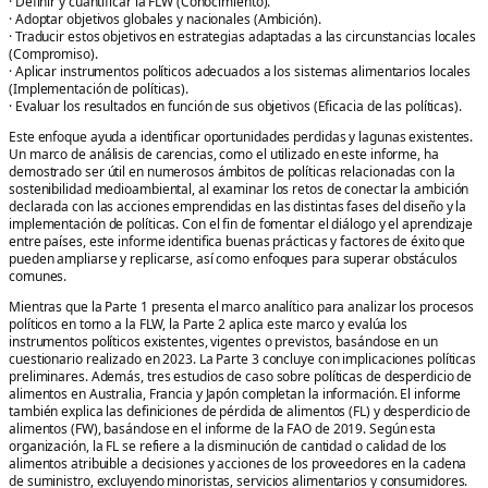
· Definir y cuantificar la FLW (Conocimiento).
· Adoptar objetivos globales y nacionales (Ambición).
· Traducir estos objetivos en estrategias adaptadas a las circunstancias locales
(Compromiso).
· Aplicar instrumentos políticos adecuados a los sistemas alimentarios locales
(Implementación de políticas).
· Evaluar los resultados en función de sus objetivos (Eficacia de las políticas).
Este enfoque ayuda a identificar oportunidades perdidas y lagunas existentes.
Un marco de análisis de carencias, como el utilizado en este informe, ha
demostrado ser útil en numerosos ámbitos de políticas relacionadas con la
sostenibilidad medioambiental, al examinar los retos de conectar la ambición
declarada con las acciones emprendidas en las distintas fases del diseño y la
implementación de políticas. Con el fin de fomentar el diálogo y el aprendizaje
entre países, este informe identifica buenas prácticas y factores de éxito que
pueden ampliarse y replicarse, así como enfoques para superar obstáculos
comunes.
Mientras que la Parte 1 presenta el marco analítico para analizar los procesos
políticos en torno a la FLW, la Parte 2 aplica este marco y evalúa los
instrumentos políticos existentes, vigentes o previstos, basándose en un
cuestionario realizado en 2023. La Parte 3 concluye con implicaciones políticas
preliminares. Además, tres estudios de caso sobre políticas de desperdicio de
alimentos en Australia, Francia y Japón completan la información. El informe
también explica las definiciones de pérdida de alimentos (FL) y desperdicio de
alimentos (FW), basándose en el informe de la FAO de 2019. Según esta
organización, la FL se refiere a la disminución de cantidad o calidad de los
alimentos atribuible a decisiones y acciones de los proveedores en la cadena
de suministro, excluyendo minoristas, servicios alimentarios y consumidores.