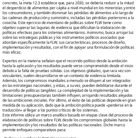
concreto, la meta 12.3 establece que, para 2030, se debería reducir a la mitad
el desperdicio de alimentos per cápita a nivel mundial en los minoristas y entre
los consumidores, y también disminuir las pérdidas de alimentos a lo largo de
las cadenas de producción y suministro, incluidas las pérdidas posteriores a la
cosecha. Este ejercicio de inventario de políticas sobre FLW tiene como
objetivo superar las lagunas de evidencia que dificultan la elaboración de
políticas efectivas para los sistemas alimentarios. Asimismo, busca arrojar luz
sobre las estrategias públicas y los instrumentos políticos asociados que
abordan específicamente la FLW, sus características, procesos de diseño,
implementación y resultados, con el fin de apoyar una formulación de políticas
más eficaz.
Expertos en la materia señalan que el recorrido político desde la ambición
hasta la aplicación y los resultados puede verse comprometido desde el inicio
debido a la falta de pruebas sólidas. Los objetivos globales, que rara vez son
vinculantes, suelen desarrollarse en un contexto de evidencia limitada.
Además, los compromisos mundiales a menudo se diluyen al ser integrados
en las estrategias nacionales, y estas, a su vez, pueden debilitarse durante el
desarrollo de políticas tangibles. La complejidad de la implementación y las
limitaciones presupuestarias también influyen, arrojando resultados alejados
de las ambiciones iniciales. Por último, el éxito de las políticas depende en gran
medida de su aplicación, dado que la ambición política puede «perderse en la
traducción» al llegar a los puntos críticos de los sistemas.
Este informe utiliza un marco analítico basado en etapas clave del proceso de
elaboración de políticas sobre FLW, desde los compromisos globales hasta la
implementación y los resultados de las políticas nacionales. Dicho marco
permite enfoques comparativos para: